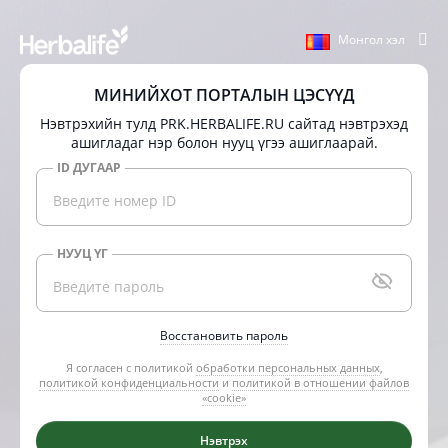
Монгол хэл
МИНИЙХОТ ПОРТАЛЫН ЦЭСҮҮД
Нэвтрэхийн тулд PRK.HERBALIFE.RU сайтад нэвтрэхэд
ашигладаг нэр болон нууц үгээ ашиглаарай.
ID ДУГААР
НУУЦ ҮГ
Восстановить пароль
Я согласен с политикой
обработки персональных данных
,
политикой конфиденциальности
и
политикой в отношении файлов
«cookie»