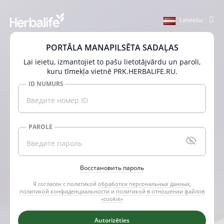
Latviešu
PORTĀLA MANAPILSĒTA SADAĻAS
Lai ieietu, izmantojiet to pašu lietotājvārdu un paroli,
kuru tīmekļa vietnē PRK.HERBALIFE.RU.
ID NUMURS
PAROLE
Восстановить пароль
Я согласен с политикой
обработки персональных данных
,
политикой конфиденциальности
и
политикой в отношении файлов
«cookie»