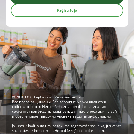
Reģistrācija
© 2026 ООО Гербалайф Интернэшнл РС.
Все права защищены. Все торговые марки являются
собственностью Herbalife International, Inc. Компания
сохраняет конфиденциальность данных, вносимых на сайт,
и обеспечивает высокий уровень защиты информации.
Ja jums ir kādi jautājumi pasākuma sagatavošanas laikā, jūs varat
sazināties ar Kompānijas Herbalife reģionālo darbinieku.