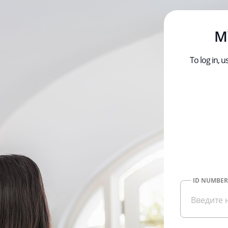
M
To log in,
ID NUMBER