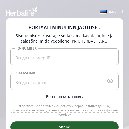
Eesti
PORTAALI MINULINN JAOTUSED
Sisenemiseks kasutage seda sama kasutajanime ja
salasõna, mida veebilehel PRK.HERBALIFE.RU.
ID-NUMBER
SALASÕNA
Восстановить пароль
Я согласен с политикой
обработки персональных данных
,
политикой конфиденциальности
и
политикой в отношении файлов
«cookie»