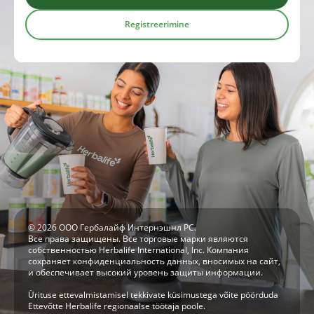
Registreerimine
© 2026 ООО Гербалайф Интернэшнл РС.
Все права защищены. Все торговые марки являются
собственностью Herbalife International, Inc. Компания
сохраняет конфиденциальность данных, вносимых на сайт,
и обеспечивает высокий уровень защиты информации.
Ürituse ettevalmistamisel tekkivate küsimustega võite pöörduda
Ettevõtte Herbalife regionaalse töötaja poole.